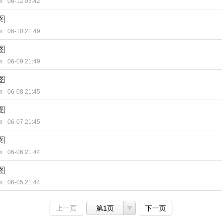
m
06-12 03:42
图
m
06-10 21:49
图
m
06-09 21:49
图
m
06-08 21:45
图
m
06-07 21:45
图
m
06-06 21:44
图
m
06-05 21:44
上一页
第1页
下一页