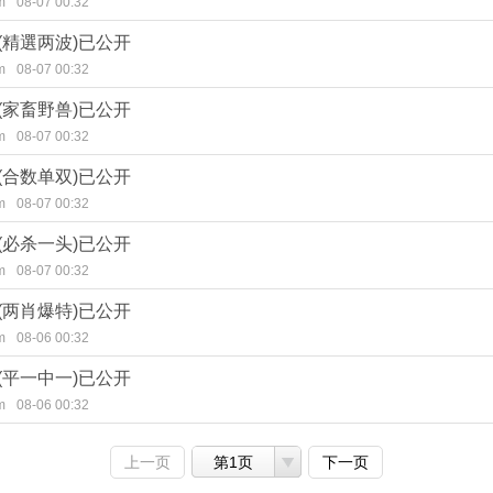
m
08-07 00:32
网(精選两波)已公开
m
08-07 00:32
网(家畜野兽)已公开
m
08-07 00:32
网(合数单双)已公开
m
08-07 00:32
网(必杀一头)已公开
m
08-07 00:32
网(两肖爆特)已公开
m
08-06 00:32
网(平一中一)已公开
m
08-06 00:32
上一页
第1页
下一页