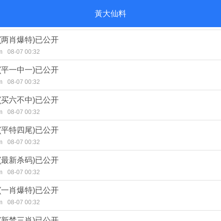
黃大仙料
网(两肖爆特)已公开
m
08-07 00:32
网(平一中一)已公开
m
08-07 00:32
网(买六不中)已公开
m
08-07 00:32
网(平特四尾)已公开
m
08-07 00:32
网(最新杀码)已公开
m
08-07 00:32
网(一肖爆特)已公开
m
08-07 00:32
网(新禁三肖)已公开