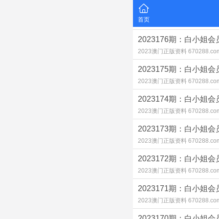
首页
2023176期：白小姐会
2023澳门正版资料 670288.co
2023175期：白小姐会
2023澳门正版资料 670288.co
2023174期：白小姐会
2023澳门正版资料 670288.co
2023173期：白小姐会
2023澳门正版资料 670288.co
2023172期：白小姐会
2023澳门正版资料 670288.co
2023171期：白小姐会
2023澳门正版资料 670288.co
2023170期：白小姐会