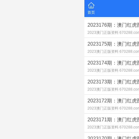
首页
2023176期：澳门红虎
2023澳门正版资料 670288.co
2023175期：澳门红虎
2023澳门正版资料 670288.co
2023174期：澳门红虎
2023澳门正版资料 670288.co
2023173期：澳门红虎
2023澳门正版资料 670288.co
2023172期：澳门红虎
2023澳门正版资料 670288.co
2023171期：澳门红虎
2023澳门正版资料 670288.co
2023170期：澳门红虎