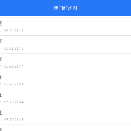
澳门红虎图
图
m
06-24 21:45
图
m
06-23 21:45
图
m
06-22 21:44
图
m
06-21 21:44
图
m
06-20 21:44
图
m
06-19 21:45
图