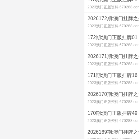
2023澳门正版资料 670288.co
2026172期:澳门挂牌之
2023澳门正版资料 670288.co
172期:澳门正版挂牌01
2023澳门正版资料 670288.co
2026171期:澳门挂牌之
2023澳门正版资料 670288.co
171期:澳门正版挂牌16
2023澳门正版资料 670288.co
2026170期:澳门挂牌之
2023澳门正版资料 670288.co
170期:澳门正版挂牌49
2023澳门正版资料 670288.co
2026169期:澳门挂牌之