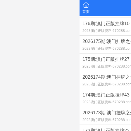
首页
176期:澳门正版挂牌10
2023澳门正版资料 670288.co
2026175期:澳门挂牌之
2023澳门正版资料 670288.co
175期:澳门正版挂牌27
2023澳门正版资料 670288.co
2026174期:澳门挂牌之
2023澳门正版资料 670288.co
174期:澳门正版挂牌43
2023澳门正版资料 670288.co
2026173期:澳门挂牌之
2023澳门正版资料 670288.co
173期:澳门正版挂牌23