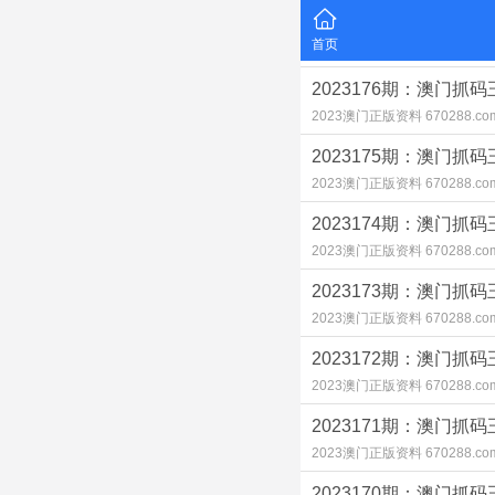
首页
2023176期：澳门抓码
2023澳门正版资料 670288.co
2023175期：澳门抓码
2023澳门正版资料 670288.co
2023174期：澳门抓码
2023澳门正版资料 670288.co
2023173期：澳门抓码
2023澳门正版资料 670288.co
2023172期：澳门抓码
2023澳门正版资料 670288.co
2023171期：澳门抓码
2023澳门正版资料 670288.co
2023170期：澳门抓码