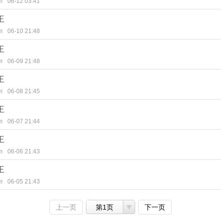
m
06-12 03:41
王
m
06-10 21:48
王
m
06-09 21:48
王
m
06-08 21:45
王
m
06-07 21:44
王
m
06-06 21:43
王
m
06-05 21:43
上一页
第1页
下一页