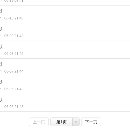
m
06-12 03:41
默
m
06-10 21:48
默
m
06-09 21:48
默
m
06-08 21:45
默
m
06-07 21:44
默
m
06-06 21:43
默
m
06-05 21:43
上一页
第1页
下一页