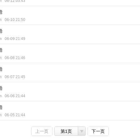
m
06-12 03:43
锋
m
06-10 21:50
锋
m
06-09 21:49
锋
m
06-08 21:46
锋
m
06-07 21:45
锋
m
06-06 21:44
锋
m
06-05 21:44
上一页
第1页
下一页