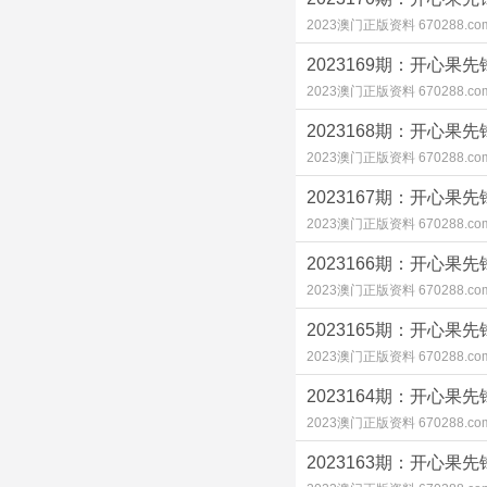
2023澳门正版资料 670288.co
2023169期：开心果先
2023澳门正版资料 670288.co
2023168期：开心果先
2023澳门正版资料 670288.co
2023167期：开心果先
2023澳门正版资料 670288.co
2023166期：开心果先
2023澳门正版资料 670288.co
2023165期：开心果先
2023澳门正版资料 670288.co
2023164期：开心果先
2023澳门正版资料 670288.co
2023163期：开心果先