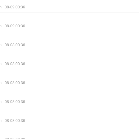
m
08-09 00:36
m
08-09 00:36
m
08-08 00:36
m
08-08 00:36
m
08-08 00:36
m
08-08 00:36
m
08-08 00:36