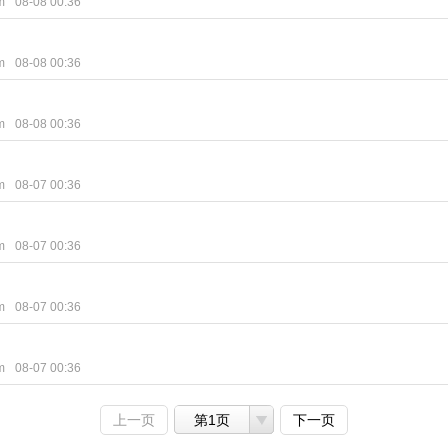
m
08-08 00:36
m
08-08 00:36
m
08-08 00:36
m
08-07 00:36
m
08-07 00:36
m
08-07 00:36
m
08-07 00:36
上一页
第1页
下一页