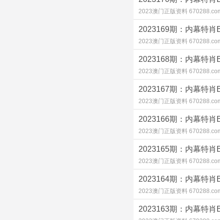
2023澳门正版资料 670288.co
2023169期：内幕特肖
2023澳门正版资料 670288.co
2023168期：内幕特肖
2023澳门正版资料 670288.co
2023167期：内幕特肖
2023澳门正版资料 670288.co
2023166期：内幕特肖
2023澳门正版资料 670288.co
2023165期：内幕特肖
2023澳门正版资料 670288.co
2023164期：内幕特肖
2023澳门正版资料 670288.co
2023163期：内幕特肖