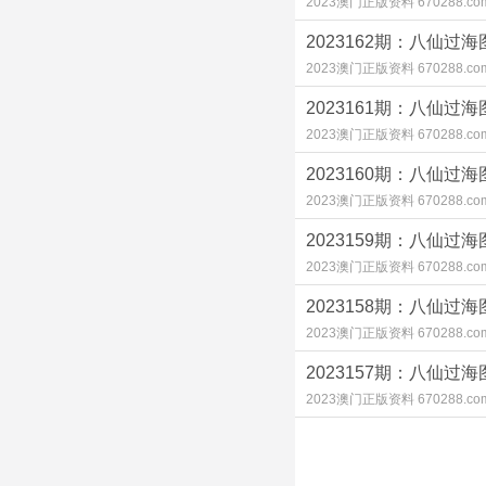
2023澳门正版资料 670288.co
2023162期：八仙过海
2023澳门正版资料 670288.co
2023161期：八仙过海
2023澳门正版资料 670288.co
2023160期：八仙过海
2023澳门正版资料 670288.co
2023159期：八仙过海
2023澳门正版资料 670288.co
2023158期：八仙过海
2023澳门正版资料 670288.co
2023157期：八仙过海
2023澳门正版资料 670288.co