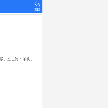
返回
猴。空亡肖：羊狗。


