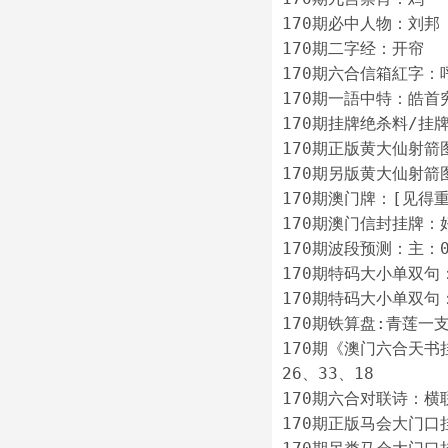
170期必中人物：刘邦

170期二字经：开帘

170期六合信箱紅字：呼牛
170期一語中特：皓首穷
170期挂牌绝杀料/挂牌
170期正版黄大仙射箭图：
170期另版黄大仙射箭图：
170期澳门牌：[见得重码
170期澳门信封挂牌：
170期波段预测：主：01-
170期特码大小单双句
170期特码大小单双句
170期铁算盘:青莲一
170期《澳门六合天书
26、33、18

170期六合对联诗：横
170期正版马会大门口