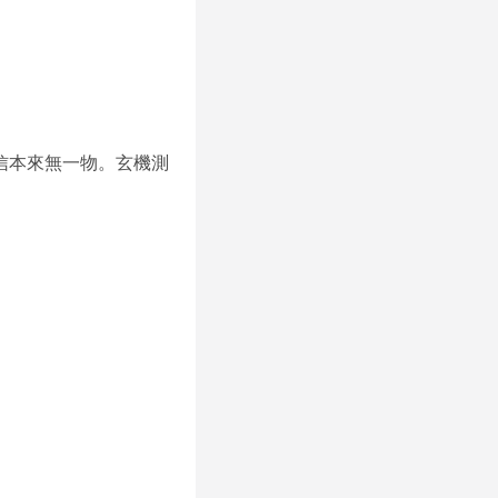
信本來無一物。玄機測