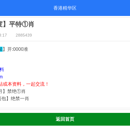
香港精华区
几度】平特①肖
:17
2885439
鼠
】开:0000准
资料
m
站或本资料，一起交流！
四月】禁绝①肖
面包】绝禁一肖
返回首页