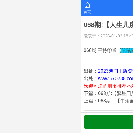
首页
068期:【人生
发表于：2026-01-02 18:43
068期:平特①肖【
鼠鼠
出处：
2023澳门正版
出处：
www.670288.co
欢迎向您的朋友推荐本
下篇：068期:【繁星
上篇：068期：【牛角