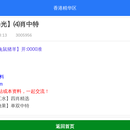
香港精华区
春光】⑷肖中特
:13
3005956
兔鼠猪羊
】开:0000准
资料
m
站或本资料，一起交流！
江水】四肖精选
糖果】单双中特
返回首页