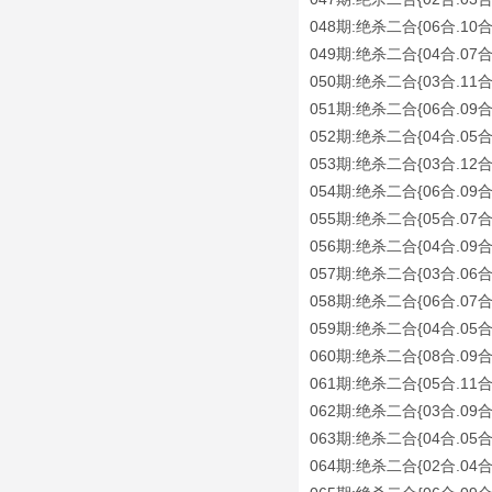
048期:绝杀二合{06合.10合
049期:绝杀二合{04合.07合
050期:绝杀二合{03合.11合
051期:绝杀二合{06合.09合
052期:绝杀二合{04合.05合
053期:绝杀二合{03合.12合
054期:绝杀二合{06合.09合
055期:绝杀二合{05合.07合
056期:绝杀二合{04合.09合
057期:绝杀二合{03合.06合
058期:绝杀二合{06合.07合
059期:绝杀二合{04合.05合
060期:绝杀二合{08合.09合
061期:绝杀二合{05合.11合
062期:绝杀二合{03合.09合
063期:绝杀二合{04合.05合
064期:绝杀二合{02合.04合