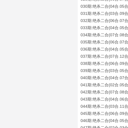
030期:绝杀二合{04合.05合
031期:绝杀二合{03合.09合
032期:绝杀二合{06合.07合
033期:绝杀二合{04合.05合
034期:绝杀二合{07合.08合
035期:绝杀二合{06合.07合
036期:绝杀二合{04合.05合
037期:绝杀二合{07合.12合
038期:绝杀二合{06合.09合
039期:绝杀二合{03合.05合
040期:绝杀二合{04合.07合
041期:绝杀二合{02合.05合
042期:绝杀二合{07合.08合
043期:绝杀二合{04合.06合
044期:绝杀二合{03合.11合
045期:绝杀二合{06合.09合
046期:绝杀二合{04合.05合
047期:绝杀二合{02合.03合