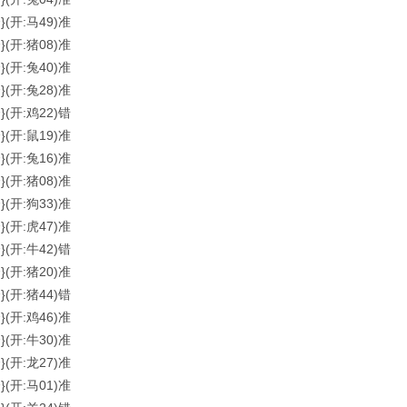
}(开:马49)准
}(开:猪08)准
}(开:兔40)准
}(开:兔28)准
}(开:鸡22)错
}(开:鼠19)准
}(开:兔16)准
}(开:猪08)准
}(开:狗33)准
}(开:虎47)准
}(开:牛42)错
}(开:猪20)准
}(开:猪44)错
}(开:鸡46)准
}(开:牛30)准
}(开:龙27)准
}(开:马01)准