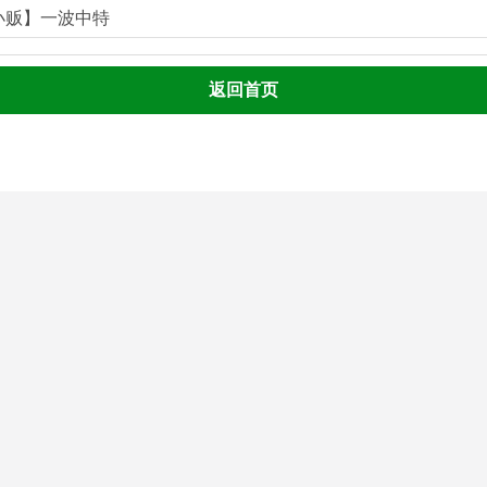
小贩】一波中特
返回首页