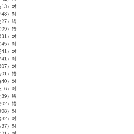
13）对
48）对
27）错
09）错
31）对
45）对
41）对
41）对
07）对
01）错
40）对
16）对
39）错
02）错
08）对
32）对
37）对
21）对