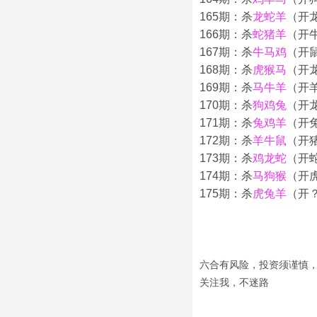
165期：杀
龙蛇羊
（开龙
166期：杀
蛇猪羊
（开牛
167期：杀
牛马鸡
（开鼠
168期：杀
虎猴马
（开龙
169期：杀
马牛羊
（开羊
170期：杀
狗鸡兔
（开龙
171期：杀
兔鸡羊
（开兔
172期：杀
羊牛鼠
（开猪
173期：杀
鸡龙蛇
（开蛇
174期：杀
马狗猴
（开虎
175期：杀
虎兔羊
（开？
六合有风险，投资须谨慎
关注我，不迷路