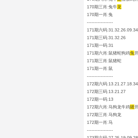
170
期三肖:兔牛
龙
170
期一肖:兔
-----------------
171期六码:31.32.26.09.34
171期三码:
31.32.26
171期一码:31
171期六肖:鼠猪蛇狗鸡
兔
开
171期三肖:鼠猪蛇
171期一肖:鼠
-----------------
172期六码:13.21.27.18.34
172期三码:
13.21.27
172期一码:13
172期六肖:马狗龙牛鸡
猪
开
172期三肖:马狗龙
172期一肖:马
-----------------
173期六码:27.25.19.09.28