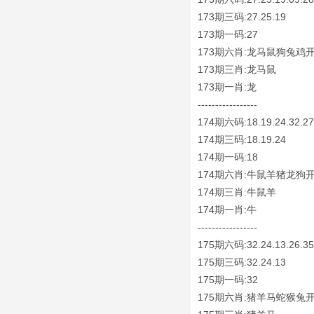
173期三码:
27.25.19
173期一码:27
173期六肖:龙马鼠狗兔鸡开
173期三肖:龙马鼠
173期一肖:龙
-----------------
174期六码:18.19.24.32.27
174期三码:
18.19.24
174期一码:18
174期六肖:牛鼠羊猪龙狗开
174期三肖:牛鼠羊
174期一肖:牛
-----------------
175期六码:32.24.13.26.35
175期三码:
32.24.13
175期一码:32
175期六肖:猪羊马蛇猴兔开: