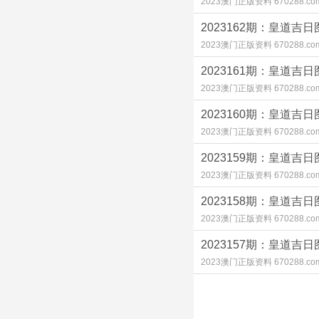
2023澳门正版资料 670288.co
2023162期：皇道吉日
2023澳门正版资料 670288.co
2023161期：皇道吉日
2023澳门正版资料 670288.co
2023160期：皇道吉日
2023澳门正版资料 670288.co
2023159期：皇道吉日
2023澳门正版资料 670288.co
2023158期：皇道吉日
2023澳门正版资料 670288.co
2023157期：皇道吉日
2023澳门正版资料 670288.co