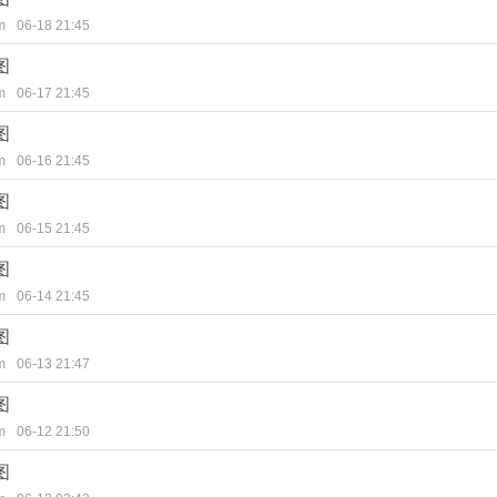
m
06-18 21:45
图
m
06-17 21:45
图
m
06-16 21:45
图
m
06-15 21:45
图
m
06-14 21:45
图
m
06-13 21:47
图
m
06-12 21:50
图