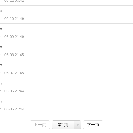
m
06-12 03:42
中
m
06-10 21:49
中
m
06-09 21:49
中
m
06-08 21:45
中
m
06-07 21:45
中
m
06-06 21:44
中
m
06-05 21:44
上一页
第1页
下一页