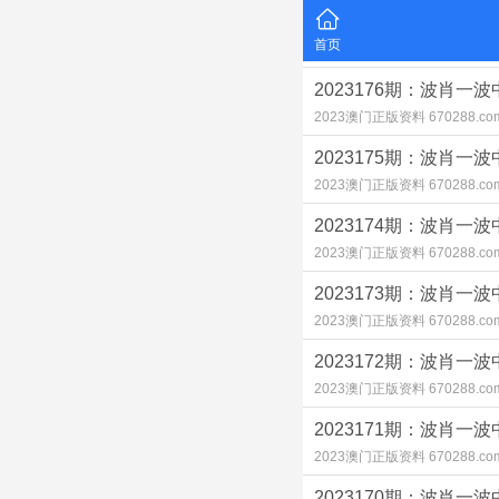
首页
2023176期：波肖一波
2023澳门正版资料 670288.co
2023175期：波肖一波
2023澳门正版资料 670288.co
2023174期：波肖一波
2023澳门正版资料 670288.co
2023173期：波肖一波
2023澳门正版资料 670288.co
2023172期：波肖一波
2023澳门正版资料 670288.co
2023171期：波肖一波
2023澳门正版资料 670288.co
2023170期：波肖一波