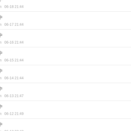
m
06-18 21:44
中
m
06-17 21:44
中
m
06-16 21:44
中
m
06-15 21:44
中
m
06-14 21:44
中
m
06-13 21:47
中
m
06-12 21:49
中