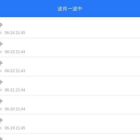
波肖一波中
中
m
06-24 21:45
中
m
06-23 21:44
中
m
06-22 21:43
中
m
06-21 21:44
中
m
06-20 21:44
中
m
06-19 21:45
中