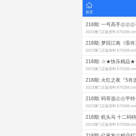
首页
218期: 一号高手㊣
2023澳门正版资料 670288.co
218期: 梦回江南《
2023澳门正版资料 670288.co
218期: ☆★快乐精
2023澳门正版资料 670288.co
218期: 火红之夜『5
2023澳门正版资料 670288.co
218期: 码哥选㊣㊣
2023澳门正版资料 670288.co
218期: 机头马 十二
2023澳门正版资料 670288.co
218期: 亿家发㊣精