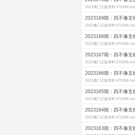
2023澳门正版资料 670288.co
2023169期：四不像玄
2023澳门正版资料 670288.co
2023168期：四不像玄
2023澳门正版资料 670288.co
2023167期：四不像玄
2023澳门正版资料 670288.co
2023166期：四不像玄
2023澳门正版资料 670288.co
2023165期：四不像玄
2023澳门正版资料 670288.co
2023164期：四不像玄
2023澳门正版资料 670288.co
2023163期：四不像玄