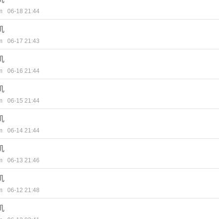
m
06-18 21:44
机
m
06-17 21:43
机
m
06-16 21:44
机
m
06-15 21:44
机
m
06-14 21:44
机
m
06-13 21:46
机
m
06-12 21:48
机