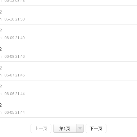
m
06-12 03:43
２
m
06-10 21:50
２
m
06-09 21:49
２
m
06-08 21:46
２
m
06-07 21:45
２
m
06-06 21:44
２
m
06-05 21:44
上一页
第1页
下一页