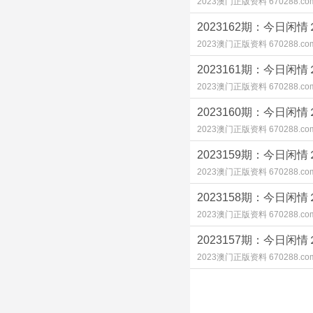
2023澳门正版资料 670288.co
2023162期：今日闲情
2023澳门正版资料 670288.co
2023161期：今日闲情
2023澳门正版资料 670288.co
2023160期：今日闲情
2023澳门正版资料 670288.co
2023159期：今日闲情
2023澳门正版资料 670288.co
2023158期：今日闲情
2023澳门正版资料 670288.co
2023157期：今日闲情
2023澳门正版资料 670288.co