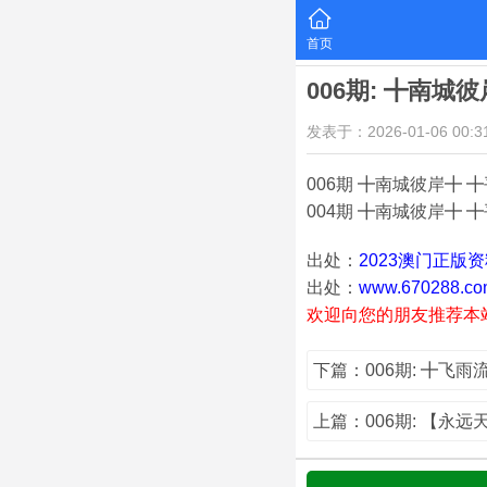
首页
006期: ╋南城
发表于：2026-01-06 00:31
006期 ╋南城彼岸╋ ╋平
004期 ╋南城彼岸╋ ╋
出处：
2023澳门正版
出处：
www.670288.co
欢迎向您的朋友推荐本
下篇：006期: ╋飞
上篇：006期: 【永