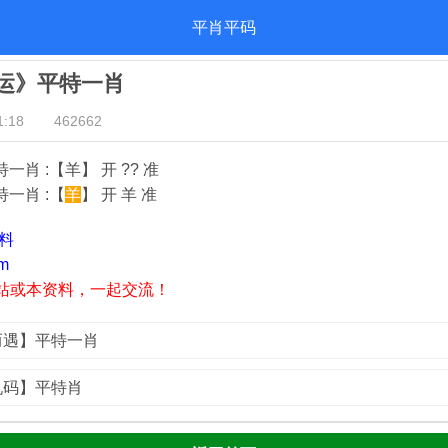
平肖平码
好运》平特一肖
:18
462662
一肖 :【羊】 开 ?? 准
特一肖 :【
羊
】 开 羊 准
资料
m
站或本资料，一起交流！
期而遇】平特一肖
爷侃码】平特肖